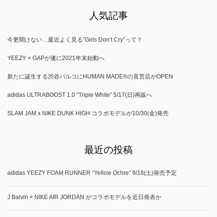
人気記事
今更聞けない…最近よく見る”Girls Don’t Cry”って？
YEEZY × GAPが遂に2021年末始動へ
新たに誕生する渋谷パルコにHUMAN MADE®の直営店がOPEN
adidas ULTRABOOST 1.0 “Triple White” 5/17(日)再販へ
SLAM JAM x NIKE DUNK HIGH コラボモデルが10/30(金)発売
最近の投稿
adidas YEEZY FOAM RUNNER “Yellow Ochre” 9/18(土)発売予定
J Balvin × NIKE AIR JORDAN がコラボモデルを近日発表か