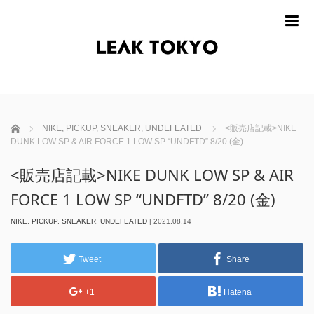
m
ホーム
NIKE
,
PICKUP
,
SNEAKER
,
UNDEFEATED
<販売店記載>NIKE
DUNK LOW SP & AIR FORCE 1 LOW SP “UNDFTD” 8/20 (金)
<販売店記載>NIKE DUNK LOW SP & AIR
FORCE 1 LOW SP “UNDFTD” 8/20 (金)
NIKE
,
PICKUP
,
SNEAKER
,
UNDEFEATED
|
2021.08.14
Tweet
Share
+1
Hatena