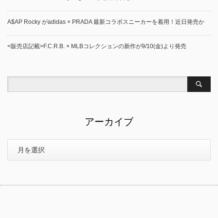
A$AP Rocky がadidas × PRADA 最新コラボスニーカーを着用！近日発売か
<販売店記載>F.C.R.B. × MLBコレクションの新作が9/10(金)より発売
アーカイブ