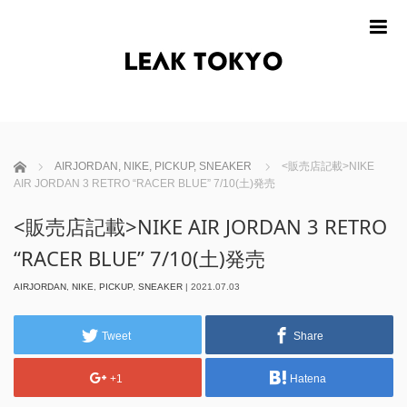
m
ホーム
AIRJORDAN
,
NIKE
,
PICKUP
,
SNEAKER
<販売店記載>NIKE
AIR JORDAN 3 RETRO “RACER BLUE” 7/10(土)発売
<販売店記載>NIKE AIR JORDAN 3 RETRO
“RACER BLUE” 7/10(土)発売
AIRJORDAN
,
NIKE
,
PICKUP
,
SNEAKER
|
2021.07.03
Tweet
Share
+1
Hatena