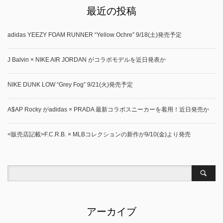
最近の投稿
adidas YEEZY FOAM RUNNER “Yellow Ochre” 9/18(土)発売予定
J Balvin × NIKE AIR JORDAN がコラボモデルを近日発表か
NIKE DUNK LOW “Grey Fog” 9/21(火)発売予定
A$AP Rocky がadidas × PRADA 最新コラボスニーカーを着用！近日発売か
<販売店記載>F.C.R.B. × MLBコレクションの新作が9/10(金)より発売
アーカイブ