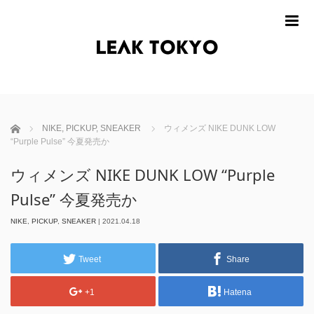
m
ホーム
NIKE
,
PICKUP
,
SNEAKER
ウィメンズ NIKE DUNK LOW
“Purple Pulse” 今夏発売か
ウィメンズ NIKE DUNK LOW “Purple
Pulse” 今夏発売か
NIKE
,
PICKUP
,
SNEAKER
|
2021.04.18
Tweet
Share
+1
Hatena