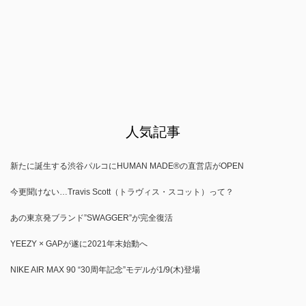
人気記事
新たに誕生する渋谷パルコにHUMAN MADE®の直営店がOPEN
今更聞けない…Travis Scott（トラヴィス・スコット）って？
あの東京発ブランド”SWAGGER”が完全復活
YEEZY × GAPが遂に2021年末始動へ
NIKE AIR MAX 90 “30周年記念”モデルが1/9(木)登場