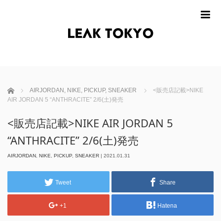
m
ホーム
AIRJORDAN
,
NIKE
,
PICKUP
,
SNEAKER
<販売店記載>NIKE
AIR JORDAN 5 “ANTHRACITE” 2/6(土)発売
<販売店記載>NIKE AIR JORDAN 5
“ANTHRACITE” 2/6(土)発売
AIRJORDAN
,
NIKE
,
PICKUP
,
SNEAKER
|
2021.01.31
Tweet
Share
+1
Hatena