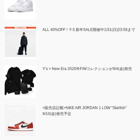
ALL 40%OFF！Y-3 新年SALE開催中1/31(日)23:59まで
Y’s × New Era 2020年F/Wコレクションが9/4(金)発売
<販売店記載>NIKE AIR JORDAN 1 LOW “Starfish”
9/10(金)発売予定