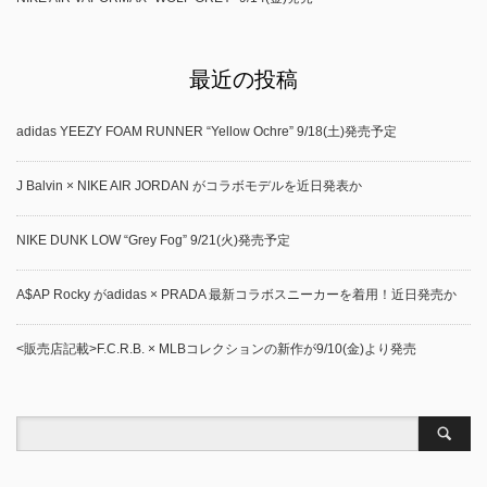
最近の投稿
adidas YEEZY FOAM RUNNER “Yellow Ochre” 9/18(土)発売予定
J Balvin × NIKE AIR JORDAN がコラボモデルを近日発表か
NIKE DUNK LOW “Grey Fog” 9/21(火)発売予定
A$AP Rocky がadidas × PRADA 最新コラボスニーカーを着用！近日発売か
<販売店記載>F.C.R.B. × MLBコレクションの新作が9/10(金)より発売