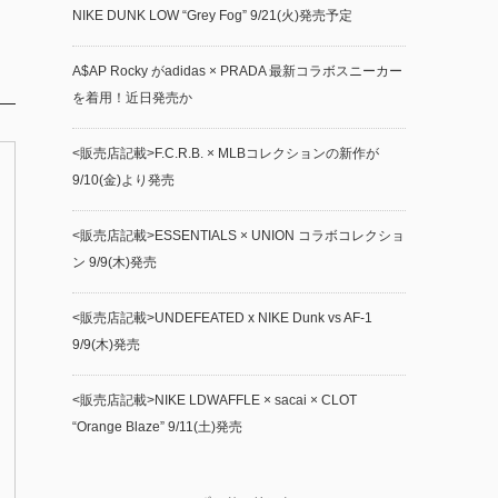
NIKE DUNK LOW “Grey Fog” 9/21(火)発売予定
A$AP Rocky がadidas × PRADA 最新コラボスニーカー
を着用！近日発売か
<販売店記載>F.C.R.B. × MLBコレクションの新作が
9/10(金)より発売
<販売店記載>ESSENTIALS × UNION コラボコレクショ
ン 9/9(木)発売
<販売店記載>UNDEFEATED x NIKE Dunk vs AF-1
9/9(木)発売
<販売店記載>NIKE LDWAFFLE × sacai × CLOT
“Orange Blaze” 9/11(土)発売