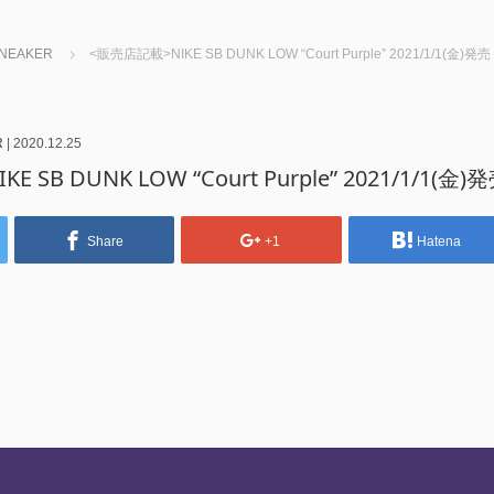
NEAKER
<販売店記載>NIKE SB DUNK LOW “Court Purple” 2021/1/1(金)発売
R
|
2020.12.25
 SB DUNK LOW “Court Purple” 2021/1/1(金)
Share
+1
Hatena