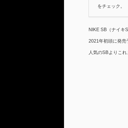
をチェック。
NIKE SB（ナイキS
2021年初頭に発
人気のSBよりこ