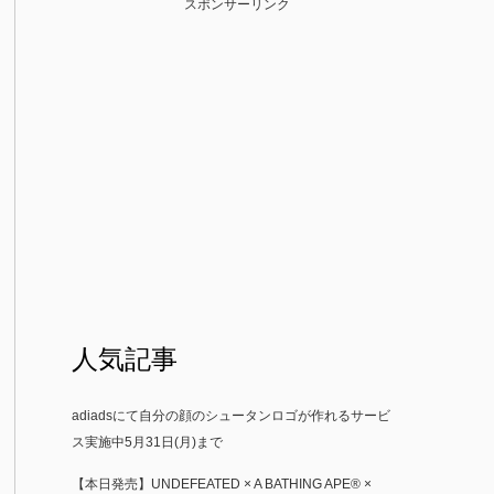
スポンサーリンク
人気記事
adiadsにて自分の顔のシュータンロゴが作れるサービ
ス実施中5月31日(月)まで
【本日発売】UNDEFEATED × A BATHING APE® ×