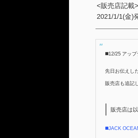
<販売店記載>NIK
2021/1/1(金
◼️12/25 ア
先日お伝えし
販売店も追記
販売店は
◼️JACK OCE