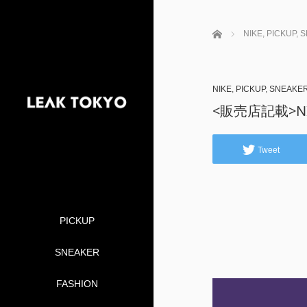
ホーム
NIKE
,
PICKUP
,
S
NIKE
,
PICKUP
,
SNEAKE
<販売店記載>NIKE
Tweet
PICKUP
SNEAKER
FASHION