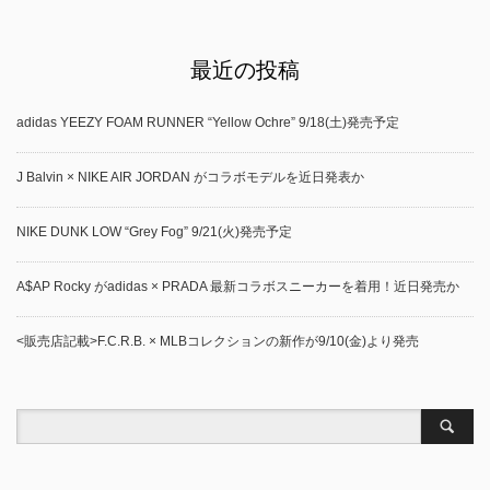
最近の投稿
adidas YEEZY FOAM RUNNER “Yellow Ochre” 9/18(土)発売予定
J Balvin × NIKE AIR JORDAN がコラボモデルを近日発表か
NIKE DUNK LOW “Grey Fog” 9/21(火)発売予定
A$AP Rocky がadidas × PRADA 最新コラボスニーカーを着用！近日発売か
<販売店記載>F.C.R.B. × MLBコレクションの新作が9/10(金)より発売