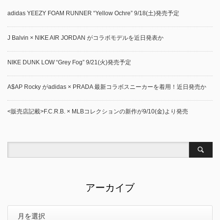
adidas YEEZY FOAM RUNNER “Yellow Ochre” 9/18(土)発売予定
J Balvin × NIKE AIR JORDAN がコラボモデルを近日発表か
NIKE DUNK LOW “Grey Fog” 9/21(火)発売予定
A$AP Rocky がadidas × PRADA 最新コラボスニーカーを着用！近日発売か
<販売店記載>F.C.R.B. × MLBコレクションの新作が9/10(金)より発売
アーカイブ