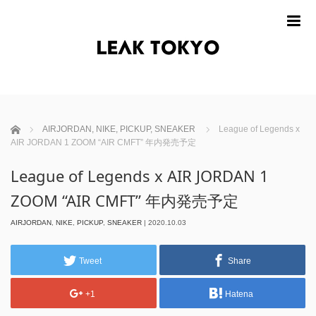
m
ホーム
AIRJORDAN
,
NIKE
,
PICKUP
,
SNEAKER
League of Legends x
AIR JORDAN 1 ZOOM “AIR CMFT” 年内発売予定
League of Legends x AIR JORDAN 1
ZOOM “AIR CMFT” 年内発売予定
AIRJORDAN
,
NIKE
,
PICKUP
,
SNEAKER
|
2020.10.03
Tweet
Share
+1
Hatena