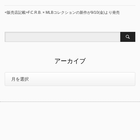
<販売店記載>F.C.R.B. × MLBコレクションの新作が9/10(金)より発売
アーカイブ