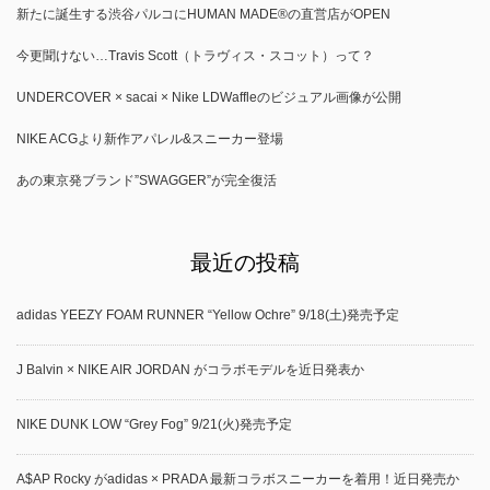
新たに誕生する渋谷パルコにHUMAN MADE®の直営店がOPEN
今更聞けない…Travis Scott（トラヴィス・スコット）って？
UNDERCOVER × sacai × Nike LDWaffleのビジュアル画像が公開
NIKE ACGより新作アパレル&スニーカー登場
あの東京発ブランド”SWAGGER”が完全復活
最近の投稿
adidas YEEZY FOAM RUNNER “Yellow Ochre” 9/18(土)発売予定
J Balvin × NIKE AIR JORDAN がコラボモデルを近日発表か
NIKE DUNK LOW “Grey Fog” 9/21(火)発売予定
A$AP Rocky がadidas × PRADA 最新コラボスニーカーを着用！近日発売か