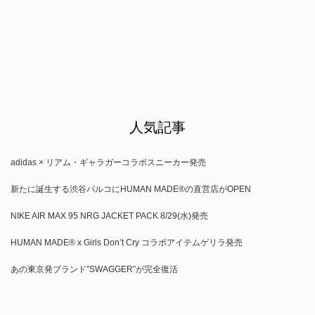
人気記事
adidas × リアム・ギャラガーコラボスニーカー発売
新たに誕生する渋谷パルコにHUMAN MADE®の直営店がOPEN
NIKE AIR MAX 95 NRG JACKET PACK 8/29(水)発売
HUMAN MADE®︎ x Girls Don’t Cry コラボアイテムゲリラ発売
あの東京発ブランド”SWAGGER”が完全復活