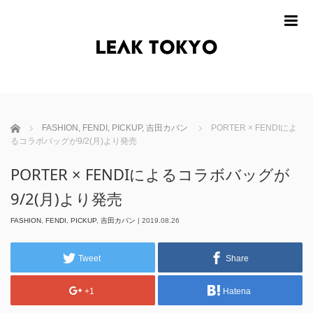
m
ホーム
FASHION
,
FENDI
,
PICKUP
,
吉田カバン
PORTER × FENDIによ
るコラボバッグが9/2(月)より発売
PORTER × FENDIによるコラボバッグが
9/2(月)より発売
FASHION
,
FENDI
,
PICKUP
,
吉田カバン
|
2019.08.26
Tweet
Share
+1
Hatena