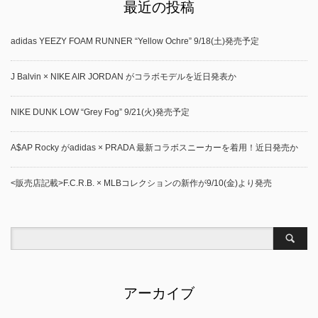
最近の投稿
adidas YEEZY FOAM RUNNER “Yellow Ochre” 9/18(土)発売予定
J Balvin × NIKE AIR JORDAN がコラボモデルを近日発表か
NIKE DUNK LOW “Grey Fog” 9/21(火)発売予定
A$AP Rocky がadidas × PRADA 最新コラボスニーカーを着用！近日発売か
<販売店記載>F.C.R.B. × MLBコレクションの新作が9/10(金)より発売
アーカイブ