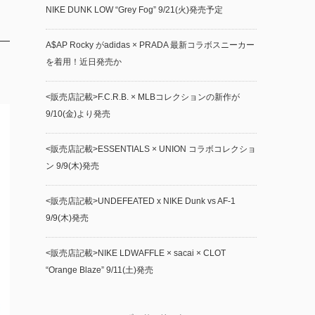
NIKE DUNK LOW “Grey Fog” 9/21(火)発売予定
A$AP Rocky がadidas × PRADA 最新コラボスニーカー
を着用！近日発売か
<販売店記載>F.C.R.B. × MLBコレクションの新作が
9/10(金)より発売
<販売店記載>ESSENTIALS × UNION コラボコレクショ
ン 9/9(木)発売
<販売店記載>UNDEFEATED x NIKE Dunk vs AF-1
9/9(木)発売
<販売店記載>NIKE LDWAFFLE × sacai × CLOT
“Orange Blaze” 9/11(土)発売