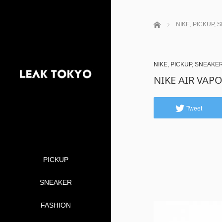
ホーム
NIKE
,
PICKUP
,
S
NIKE
,
PICKUP
,
SNEAKE
NIKE AIR VAP
Tweet
PICKUP
SNEAKER
FASHION