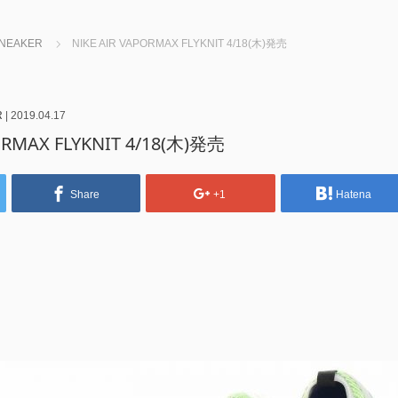
NEAKER
NIKE AIR VAPORMAX FLYKNIT 4/18(木)発売
R
|
2019.04.17
ORMAX FLYKNIT 4/18(木)発売
Share
+1
Hatena