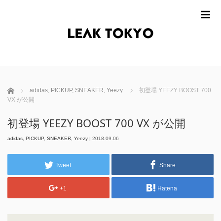
m
ホーム
adidas
,
PICKUP
,
SNEAKER
,
Yeezy
初登場 YEEZY BOOST 700
VX が公開
初登場 YEEZY BOOST 700 VX が公開
adidas
,
PICKUP
,
SNEAKER
,
Yeezy
|
2018.09.06
Tweet
Share
+1
Hatena