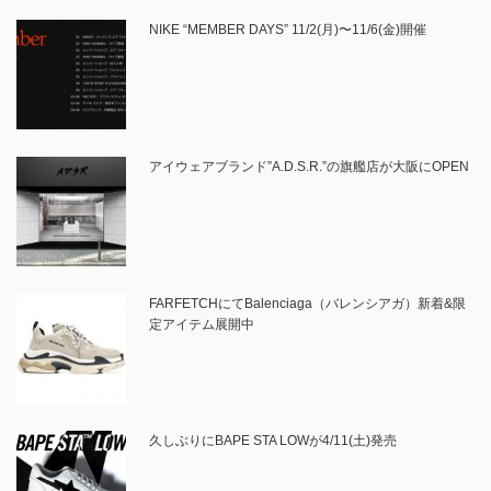
NIKE “MEMBER DAYS” 11/2(月)〜11/6(金)開催
アイウェアブランド”A.D.S.R.”の旗艦店が大阪にOPEN
FARFETCHにてBalenciaga（バレンシアガ）新着&限
定アイテム展開中
久しぶりにBAPE STA LOWが4/11(土)発売