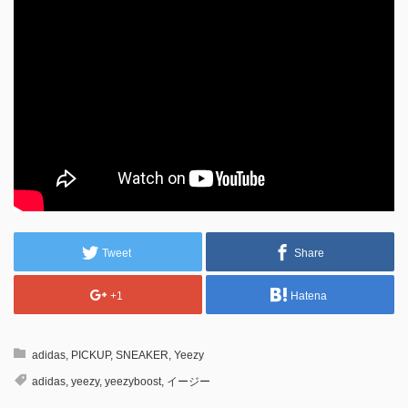
Tweet
Share
+1
Hatena
adidas
,
PICKUP
,
SNEAKER
,
Yeezy
adidas
,
yeezy
,
yeezyboost
,
イージー